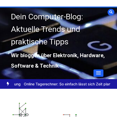
Zum
Inhalt
Dein Computer-Blog:
springen
Aktuelle Trends und
praktische Tipps
Wir bloggen über Elektronik, Hardware,
Software & Technik
nmeldung
Online Tagerechner: So einfach lässt sich Zeit planen
Dat