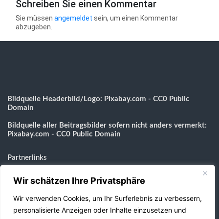
Schreiben Sie einen Kommentar
Sie müssen
angemeldet
sein, um einen Kommentar
abzugeben.
Bildquelle Headerbild/Logo: Pixabay.com - CC0 Public
Domain
Bildquelle aller Beitragsbilder sofern nicht anders vermerkt:
Pixabay.com - CC0 Public Domain
Partnerlinks
Wir schätzen Ihre Privatsphäre
Messezimmer-Koeln.eu
Gebäudereinigung-Aachen.com
Wir verwenden Cookies, um Ihr Surferlebnis zu verbessern,
BestImWeb24.de
personalisierte Anzeigen oder Inhalte einzusetzen und
Webdesign Agentur