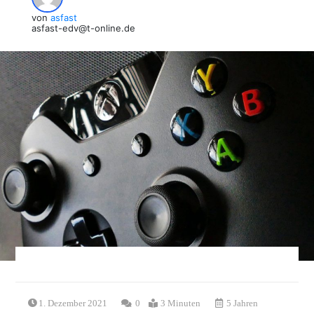
von
asfast
asfast-edv@t-online.de
1. Dezember 2021
0
3 Minuten
5 Jahren