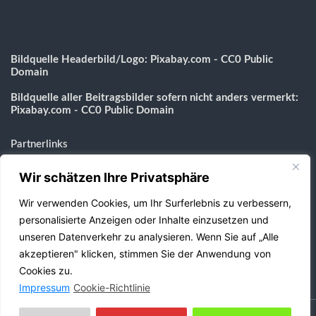
Bildquelle Headerbild/Logo: Pixabay.com - CC0 Public
Domain
Bildquelle aller Beitragsbilder sofern nicht anders vermerkt:
Pixabay.com - CC0 Public Domain
Partnerlinks
Wir schätzen Ihre Privatsphäre
Messezimmer-Koeln.eu
Gebäudereinigung-Aachen.com
Wir verwenden Cookies, um Ihr Surferlebnis zu verbessern,
BestImWeb24.de
personalisierte Anzeigen oder Inhalte einzusetzen und
Webdesign Agentur
unseren Datenverkehr zu analysieren. Wenn Sie auf „Alle
Shopverzeichnis
akzeptieren" klicken, stimmen Sie der Anwendung von
Cookies zu.
Impressum
Cookie-Richtlinie