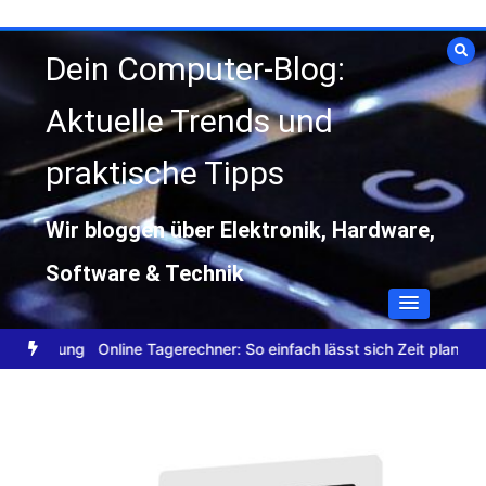
Zum
Inhalt
Dein Computer-Blog:
springen
Aktuelle Trends und
praktische Tipps
Wir bloggen über Elektronik, Hardware,
Software & Technik
dung
Online Tagerechner: So einfach lässt sich Zeit planen
Datensc