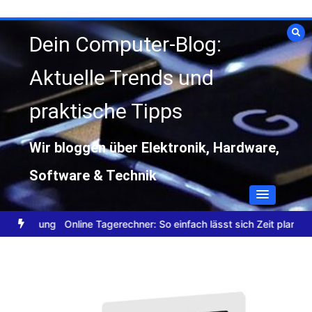
Zum
Inhalt
Dein Computer-Blog:
springen
Aktuelle Trends und
praktische Tipps
Wir bloggen über Elektronik, Hardware,
Software & Technik
meldung
Online Tagerechner: So einfach lässt sich Zeit planen
Dat