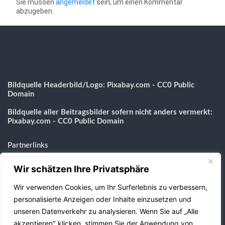
Sie müssen
angemeldet
sein, um einen Kommentar
abzugeben.
Bildquelle Headerbild/Logo: Pixabay.com - CC0 Public
Domain
Bildquelle aller Beitragsbilder sofern nicht anders vermerkt:
Pixabay.com - CC0 Public Domain
Partnerlinks
Wir schätzen Ihre Privatsphäre
Messezimmer-Koeln.eu
Gebäudereinigung-Aachen.com
Wir verwenden Cookies, um Ihr Surferlebnis zu verbessern,
BestImWeb24.de
personalisierte Anzeigen oder Inhalte einzusetzen und
Webdesign Agentur
unseren Datenverkehr zu analysieren. Wenn Sie auf „Alle
Shopverzeichnis
akzeptieren" klicken, stimmen Sie der Anwendung von