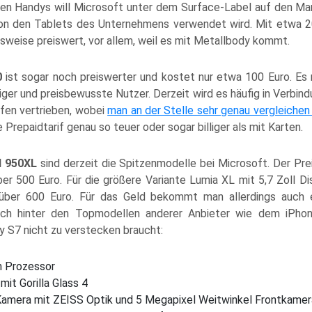
eren Handys will Microsoft unter dem Surface-Label auf den Mar
von den Tablets des Unternehmens verwendet wird. Mit etwa 2
hsweise preiswert, vor allem, weil es mit Metallbody kommt.
0
ist sogar noch preiswerter und kostet nur etwa 100 Euro. Es r
iger und preisbewusste Nutzer. Derzeit wird es häufig in Verbin
ifen vertrieben, wobei
man an der Stelle sehr genau vergleichen 
 Prepaidtarif genau so teuer oder sogar billiger als mit Karten.
d 950XL
sind derzeit die Spitzenmodelle bei Microsoft. Der Pre
über 500 Euro. Für die größere Variante Lumia XL mit 5,7 Zoll D
 über 600 Euro. Für das Geld bekommt man allerdings auch
sich hinter den Topmodellen anderer Anbieter wie dem iPh
 S7 nicht zu verstecken braucht:
n Prozessor
it Gorilla Glass 4
amera mit ZEISS Optik und 5 Megapixel Weitwinkel Frontkamer