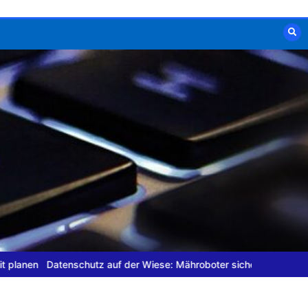
tenschutz auf der Wiese: Mähroboter sicher nutzen
Mobile Endgerä