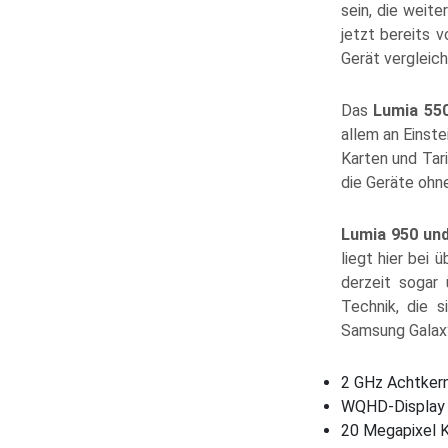
sein, die weit
jetzt bereits 
Gerät vergleic
Das
Lumia 55
allem an Einste
Karten und Tar
die Geräte ohne
Lumia 950 un
liegt hier bei 
derzeit sogar
Technik, die 
Samsung Galaxy
2 GHz Achtker
WQHD-Display m
20 Megapixel K