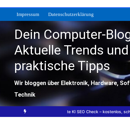
Zum
Inhalt
Impressum
Datenschutzerklärung
springen
Dein Computer-Blog
Aktuelle Trends und
praktische Tipps
Wir bloggen über Elektronik, Hardware, So
Technik
rzichtbar sind
Website KI SEO Check – kostenlos, schnell, ohne 