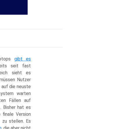
aptops
gibt es
eits seit fast
eich sieht es
 müssen Nutzer
 auf die neuste
system warten
ten Fällen auf
 Bisher hat es
 finale Version
zu stellen. Es
n
, die aber nicht