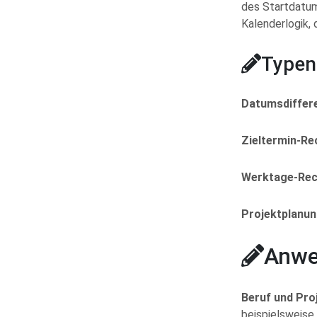
des Startdatum
Kalenderlogik, 
Typen
Datumsdiffer
Zieltermin-Re
Werktage-Rec
Projektplanu
Anwe
Beruf und Pr
beispielsweise