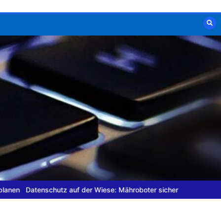
hutz auf der Wiese: Mähroboter sicher nutzen
Mobile Endgeräte im