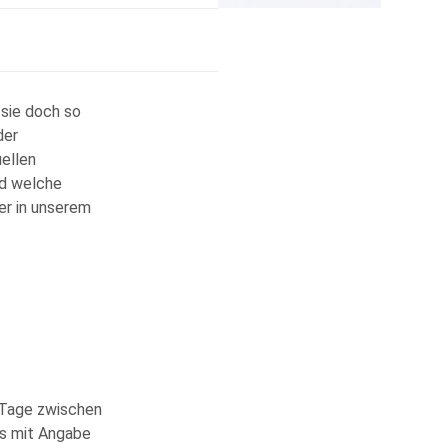
 sie doch so
der
uellen
nd welche
er in unserem
 Tage zwischen
ms mit Angabe