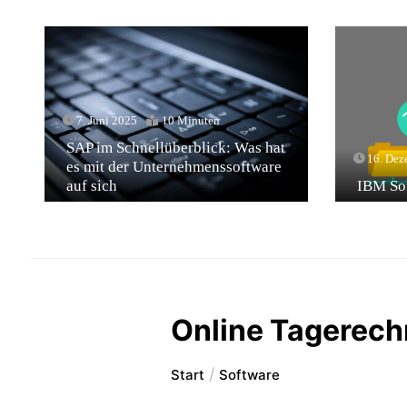
7. Juni 2025
10 Minuten
SAP im Schnellüberblick: Was hat
16. Dez
es mit der Unternehmenssoftware
auf sich
IBM Sof
Online Tagerechn
Start
Software