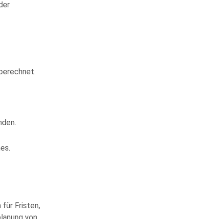
der
 berechnet.
nden.
es.
für Fristen,
planung von