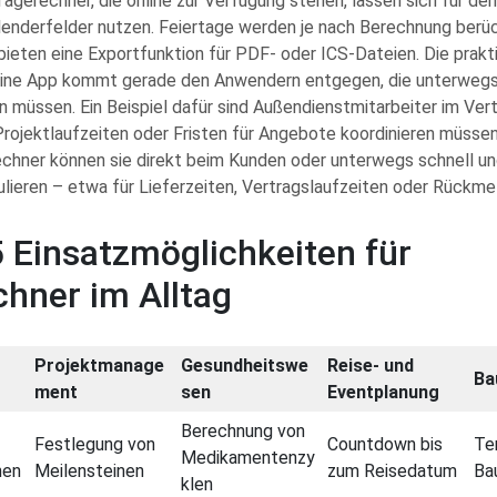
agerechner, die online zur Verfügung stehen, lassen sich für d
alenderfelder nutzen. Feiertage werden je nach Berechnung berüc
ieten eine Exportfunktion für PDF- oder ICS-Dateien. Die prakt
ine App kommt gerade den Anwendern entgegen, die unterwegs
müssen. Ein Beispiel dafür sind Außendienstmitarbeiter im Vertr
Projektlaufzeiten oder Fristen für Angebote koordinieren müssen
chner können sie direkt beim Kunden oder unterwegs schnell un
ulieren – etwa für Lieferzeiten, Vertragslaufzeiten oder Rückme
 Einsatzmöglichkeiten für
hner im Alltag
Projektmanage
Gesundheitswe
Reise- und
Ba
ment
sen
Eventplanung
Berechnung von
Festlegung von
Countdown bis
Te
Medikamentenzy
hen
Meilensteinen
zum Reisedatum
Ba
klen