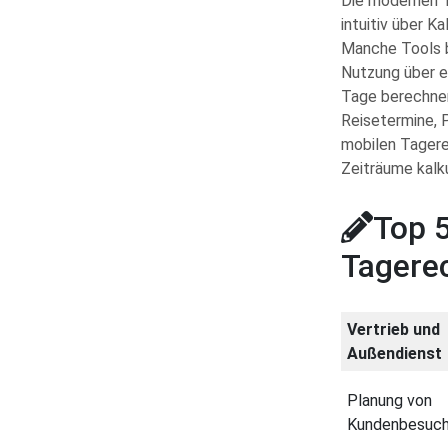
Die modernen T
intuitiv über K
Manche Tools b
Nutzung über e
Tage berechnen 
Reisetermine, 
mobilen Tagere
Zeiträume kalk
Top 5
Tagerec
Vertrieb und
Außendienst
Planung von
Kundenbesuc