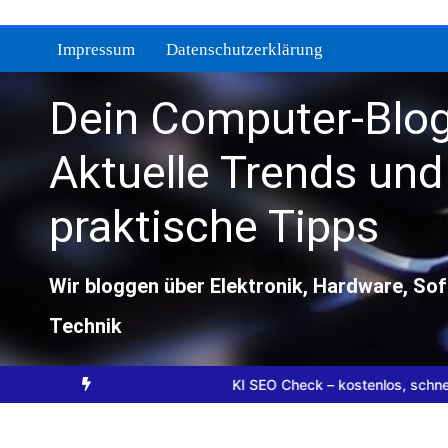
Zum
Inhalt
Impressum
Datenschutzerklärung
springen
Dein Computer-Blog
Aktuelle Trends und
praktische Tipps
Wir bloggen über Elektronik, Hardware, So
Technik
tbar sind
Website KI SEO Check – kostenlos, schnell, ohne Anmel