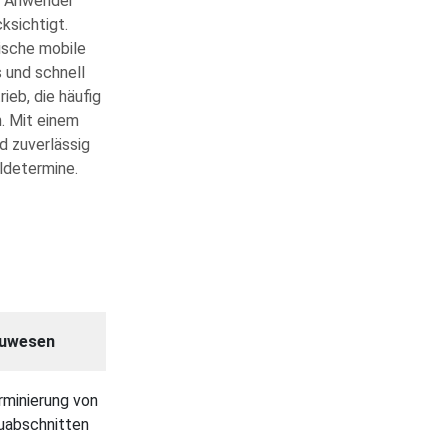
en Anwender
ksichtigt.
ische mobile
 und schnell
ieb, die häufig
. Mit einem
d zuverlässig
ldetermine.
uwesen
rminierung von
uabschnitten