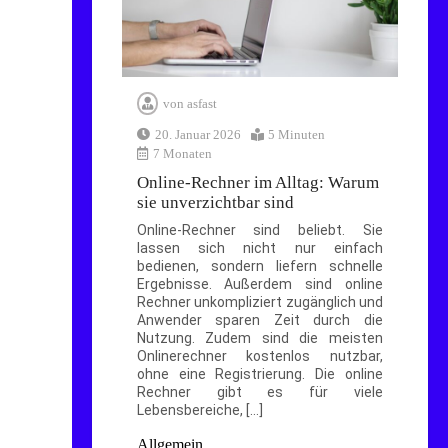
schnell, ohne
Anmeldung
5 Minuten
von
asfast
20. Januar 2026
5 Minuten
Online Tagerechner:
7 Monaten
So einfach lässt sich
Zeit planen
Online-Rechner im Alltag: Warum
sie unverzichtbar sind
4 Minuten
Online-Rechner sind beliebt. Sie
lassen sich nicht nur einfach
bedienen, sondern liefern schnelle
Ergebnisse. Außerdem sind online
Rechner unkompliziert zugänglich und
Anwender sparen Zeit durch die
Nutzung. Zudem sind die meisten
Onlinerechner kostenlos nutzbar,
ohne eine Registrierung. Die online
Rechner gibt es für viele
Lebensbereiche, […]
Allgemein