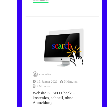
von
asfast
15. Januar 2026
5 Minuten
7 Monaten
Website KI SEO Check –
kostenlos, schnell, ohne
Anmeldung