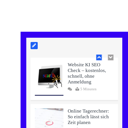
Online-Rechner im
Alltag: Warum sie
unverzichtbar sind
5 Minuten
Website KI SEO
Check – kostenlos,
schnell, ohne
Anmeldung
5 Minuten
Online Tagerechner:
So einfach lässt sich
Zeit planen