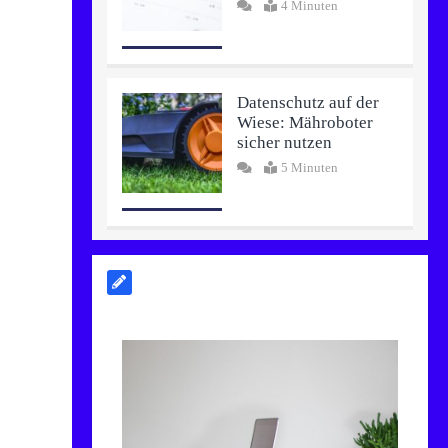
4 Minuten
Datenschutz auf der
Wiese: Mähroboter
sicher nutzen
5 Minuten
Online-Rechner im
Alltag: Warum sie
unverzichtbar sind
5 Minuten
Website KI SEO
Check – kostenlos,