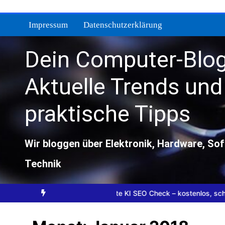
Zum
Inhalt
Impressum
Datenschutzerklärung
springen
Dein Computer-Blog
Aktuelle Trends und
praktische Tipps
Wir bloggen über Elektronik, Hardware, So
Technik
erzichtbar sind
Website KI SEO Check – kostenlos, schnell, ohne 