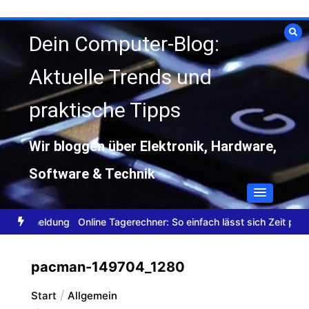
Zum
Inhalt
Dein Computer-Blog:
springen
Aktuelle Trends und
praktische Tipps
Wir bloggen über Elektronik, Hardware,
Software & Technik
hne Anmeldung
Online Tagerechner: So einfach lässt sich Zeit plane
pacman-149704_1280
Start
Allgemein