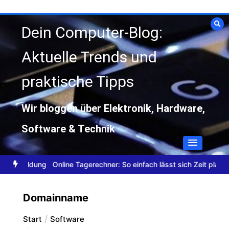
Zum
Inhalt
Dein Computer-Blog:
springen
Aktuelle Trends und
praktische Tipps
Wir bloggen über Elektronik, Hardware,
Software & Technik
ne Anmeldung
Online Tagerechner: So einfach lässt sich Zeit planen
Domainname
Start
Software