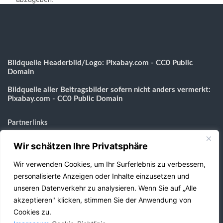
Bildquelle Headerbild/Logo: Pixabay.com - CC0 Public
Domain
Bildquelle aller Beitragsbilder sofern nicht anders vermerkt:
Pixabay.com - CC0 Public Domain
Partnerlinks
Wir schätzen Ihre Privatsphäre
Messezimmer-Koeln.eu
Gebäudereinigung-Aachen.com
Wir verwenden Cookies, um Ihr Surferlebnis zu verbessern,
BestImWeb24.de
personalisierte Anzeigen oder Inhalte einzusetzen und
Webdesign Agentur
unseren Datenverkehr zu analysieren. Wenn Sie auf „Alle
Shopverzeichnis
akzeptieren" klicken, stimmen Sie der Anwendung von
Cookies zu.