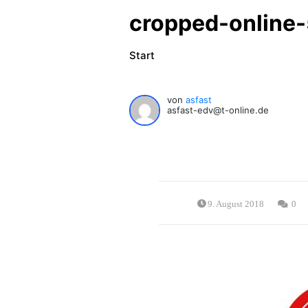
cropped-online
Start
von
asfast
asfast-edv@t-online.de
9. August 2018
0