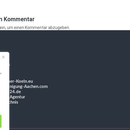
en Kommentar
ein, um einen Kommentar abzugeben.
rlinks
,
zimmer-Koeln.eu
dereinigung-Aachen.com
mWeb24.de
sign Agentur
rzeichnis