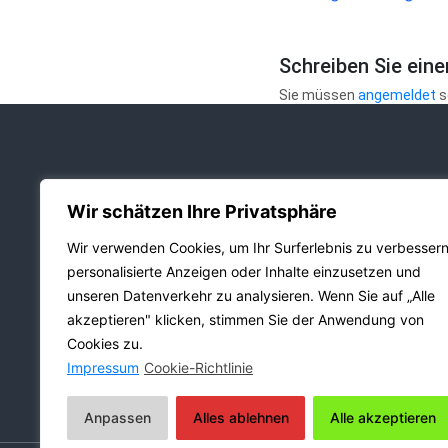
Schreiben Sie ein
Sie müssen
angemeldet
s
Wir schätzen Ihre Privatsphäre
Bildquelle Headerbild/Logo:
Partne
Pixabay.com - CC0 Public Domain
Wir verwenden Cookies, um Ihr Surferlebnis zu verbessern
personalisierte Anzeigen oder Inhalte einzusetzen und
Bildquelle aller Beitragsbilder sofern
Messe
unseren Datenverkehr zu analysieren. Wenn Sie auf „Alle
nicht anders vermerkt:
Gebäu
Pixabay.com - CC0 Public Domain
BestI
akzeptieren" klicken, stimmen Sie der Anwendung von
Webde
Cookies zu.
Shopve
Impressum
Cookie-Richtlinie
Anpassen
Alles ablehnen
Alle akzeptieren