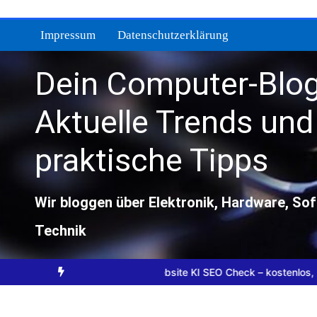
Zum
Inhalt
Impressum
Datenschutzerklärung
springen
Dein Computer-Blog
Aktuelle Trends und
praktische Tipps
Wir bloggen über Elektronik, Hardware, So
Technik
m sie unverzichtbar sind
Website KI SEO Check – kostenlos, schn